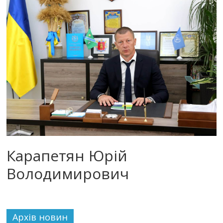
Карапетян Юрій
Володимирович
Архiв новин