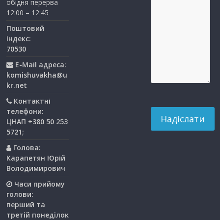
обідня перерва
12:00 – 12:45
Поштовий
індекс:
70530
E-Mail адреса:
komishuvakha@u
kr.net
Контактні
телефони:
ЦНАП +380 50 253
5721;
Голова:
Карапетян Юрій
Володимирович
Часи прийому
голови:
перший та
третiй понедiлок