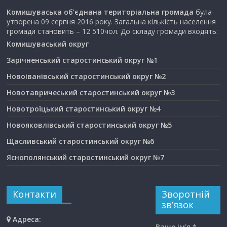
Комишуваська об’єднана територіальна громада
була
утворена 09 серпня 2016 року. Загальна кількість населення
громади становить – 12 510чол. До складу громади входять:
Комишуваський округ
Зарічненський старостинський округ №1
Новоіванівський старостинський округ №2
Новотавричеський старостинський округ №3
Новотроїцький старостинський округ №4
Новояковлівський старостинський округ №5
Щасливський старостинський округ №6
Яснополянський старостинський округ №7
Контакти
Зворотній
зв’язок
Адреса:
Ваше ім'я *