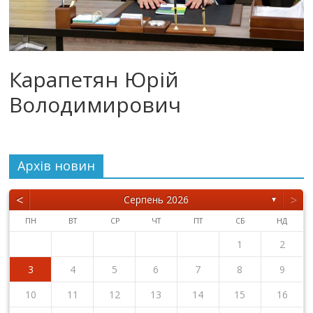
Карапетян Юрій
Володимирович
Архiв новин
<
>
Серпень 2026
▼
ПН
ВТ
СР
ЧТ
ПТ
СБ
НД
1
2
3
4
5
6
7
8
9
10
11
12
13
14
15
16