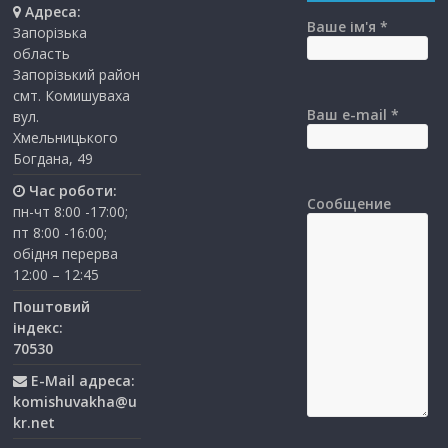
Адреса:
Ваше ім'я *
Запорізька
область
Запорізький район
смт. Комишуваха
Ваш e-mail *
вул.
Хмельницького
Богдана, 49
Час роботи:
Сообщение
пн-чт 8:00 -17:00;
пт 8:00 -16:00;
обідня перерва
12:00 – 12:45
Поштовий
індекс:
70530
E-Mail адреса:
komishuvakha@u
kr.net