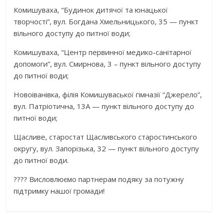
Комишуваха, “Будинок дитячої та юнацької
творчості”, вул. Богдана Хмельницького, 35 — пункт
вільного доступу до питної води;
Комишуваха, “Центр первинної медико-санітарної
допомоги”, вул. Смирнова, 3 – пункт вільного доступу
до питної води;
Новоіванівка, філія Комишуваської гімназії “Джерело”,
вул. Патріотична, 13А — пункт вільного доступу до
питної води;
Щасливе, старостат Щасливського старостинського
округу, вул. Запорізька, 32 — пункт вільного доступу
до питної води.
???? Висловлюємо партнерам подяку за потужну
підтримку нашої громади!