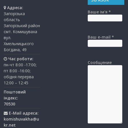
Адреса:
Ваше ім'я *
Запорізька
область
Запорізький район
смт. Комишуваха
Ваш e-mail *
вул.
Хмельницького
Богдана, 49
Час роботи:
Сообщение
пн-чт 8:00 -17:00;
пт 8:00 -16:00;
обідня перерва
12:00 – 12:45
Поштовий
індекс:
70530
E-Mail адреса:
komishuvakha@u
kr.net