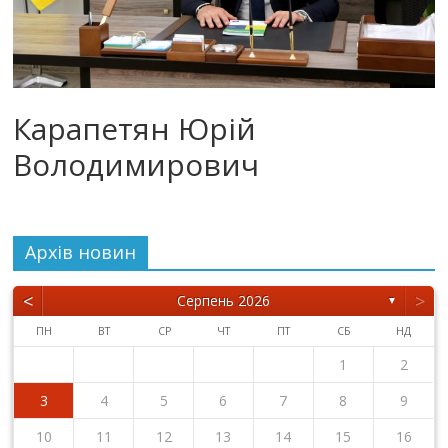
Карапетян Юрій
Володимирович
Архiв новин
<
>
Серпень 2026
▼
ПН
ВТ
СР
ЧТ
ПТ
СБ
НД
1
2
3
4
5
6
7
8
9
10
11
12
13
14
15
16