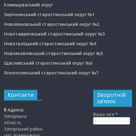
Комишуваський округ
Зарічненський старостинський округ №1
Новоіванівський старостинський округ №2
Новотавричеський старостинський округ №3
Новотроїцький старостинський округ №4
Новояковлівський старостинський округ №5
Щасливський старостинський округ №6
Яснополянський старостинський округ №7
Контакти
Зворотній
зв’язок
Адреса:
Ваше ім'я *
Запорізька
область
Запорізький район
смт. Комишуваха