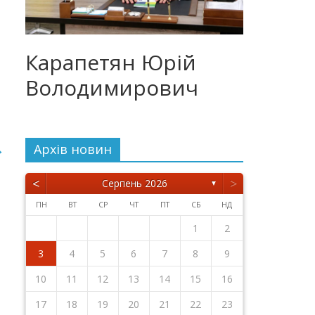
Карапетян Юрій
Володимирович
→
Архiв новин
<
>
Серпень 2026
▼
ПН
ВТ
СР
ЧТ
ПТ
СБ
НД
5
7
3
5
1
1
4
7
2
5
7
3
6
1
4
6
2
2
5
1
3
6
1
4
7
2
5
7
3
4
7
3
5
1
3
6
2
4
7
2
5
5
1
4
6
2
4
7
3
5
1
3
6
6
2
5
7
3
5
1
4
6
2
4
7
7
3
6
1
4
6
2
5
7
3
5
1
2
5
1
3
6
1
4
7
2
5
7
3
3
6
2
4
7
2
5
1
3
6
1
4
4
7
3
5
1
3
6
5
5
1
2
12
14
10
12
11
14
12
14
10
13
11
13
12
10
13
11
14
12
14
10
11
14
10
12
10
13
11
14
12
12
11
13
11
14
10
12
10
13
13
12
14
10
12
11
13
11
14
14
10
13
11
13
12
14
10
12
12
10
13
11
14
12
14
10
10
13
11
14
12
10
13
11
11
14
10
12
10
13
12
12
8
8
9
8
9
9
8
8
9
8
9
9
8
9
8
9
8
9
8
9
8
9
8
8
9
9
9
8
8
8
3
4
5
6
7
8
9
19
21
17
19
15
15
18
21
16
19
21
17
20
15
18
20
16
16
19
15
17
20
15
18
21
16
19
21
17
18
21
17
19
15
17
20
16
18
21
16
19
19
15
18
20
16
18
21
17
19
15
17
20
20
16
19
21
17
19
15
18
20
16
18
21
21
17
20
15
18
20
16
19
21
17
19
15
16
19
15
17
20
15
18
21
16
19
21
17
17
20
16
18
21
16
19
15
17
20
15
18
18
21
17
19
15
17
20
19
19
10
11
12
13
14
15
16
26
28
24
26
22
22
25
28
23
26
28
24
27
22
25
27
23
23
26
22
24
27
22
25
28
23
26
28
24
25
28
24
26
22
24
27
23
25
28
23
26
26
22
25
27
23
25
28
24
26
22
24
27
27
23
26
28
24
26
22
25
27
23
25
28
28
24
27
22
25
27
23
26
28
24
26
22
23
26
22
24
27
22
25
28
23
26
28
24
24
27
23
25
28
23
26
22
24
27
22
25
25
28
24
26
22
24
27
26
26
17
18
19
20
21
22
23