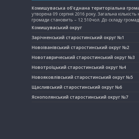
Комишуваська об’єднана територіальна гром
утворена 09 серпня 2016 року. Загальна кількість
громади становить – 12 510чол. До складу громад
Комишуваський округ
Зарічненський старостинський округ №1
Новоіванівський старостинський округ №2
Новотавричеський старостинський округ №3
Новотроїцький старостинський округ №4
Новояковлівський старостинський округ №5
Щасливський старостинський округ №6
Яснополянський старостинський округ №7