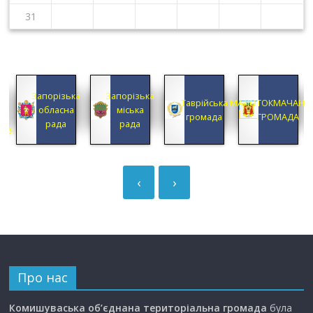
31
КА
Запорізька
Запорізька
А
Таврійська
МАЛОТОКМАЧАНС
обласна
міська
А
громада
ГРОМАДА
рада
рада
ЦІЯ
‹
›
Про нас
Комишуваська об’єднана територіальна громада
була