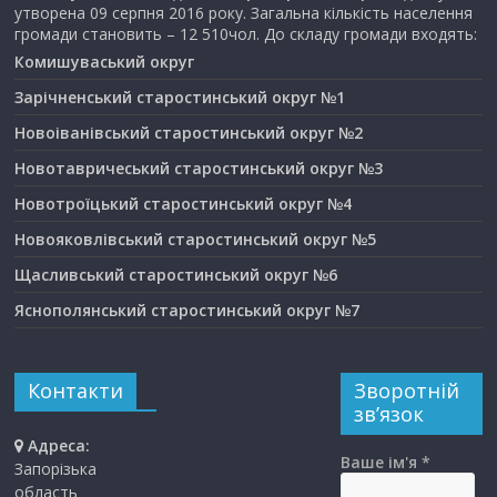
утворена 09 серпня 2016 року. Загальна кількість населення
громади становить – 12 510чол. До складу громади входять:
Комишуваський округ
Зарічненський старостинський округ №1
Новоіванівський старостинський округ №2
Новотавричеський старостинський округ №3
Новотроїцький старостинський округ №4
Новояковлівський старостинський округ №5
Щасливський старостинський округ №6
Яснополянський старостинський округ №7
Контакти
Зворотній
зв’язок
Адреса:
Ваше ім'я *
Запорізька
область