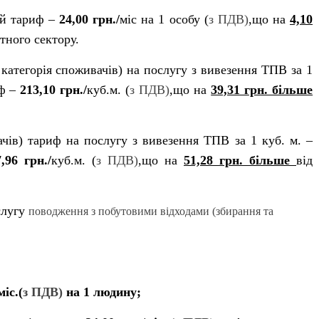
ий тариф –
24,00 грн./
міс на 1 особу (
з ПДВ)
,що на
4,10
тного сектору.
категорія споживачів) на послугу з вивезення ТПВ за 1
иф –
213,10 грн./
куб.м. (
з ПДВ)
,що на
39,31 грн. більше
ачів) тариф на послугу з вивезення ТПВ за 1 куб. м. –
,96 грн./
куб.м. (
з ПДВ)
,що на
51,28 грн. більше
від
слугу
поводження з побутовими відходами (збирання та
міс.(
з ПДВ)
на 1 людину;