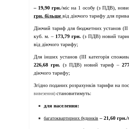
– 19,90 грн.
/міс на 1 особу (з ПДВ), нов
грн. більше
від діючого тарифу для прива
Діючий тариф для бюджетних установ (ІІ 
куб. м. –
173,79 грн.
(з ПДВ) новий тар
від діючого тарифу;
Для інших установ (ІІІ категорія спожив
226,68 грн.
(з ПДВ) новий тариф –
277
діючого тарифу;
Згідно поданих розрахунків тарифи на по
становитимуть:
вивезення)
для населення:
– 21,60 грн./
багатоквартирних будинків