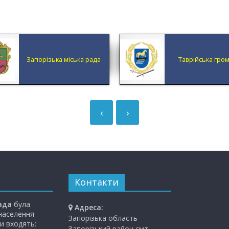
Запорізька міська рада
Таврійська гро
‹
›
Контакти
ада
була
Адреса:
 населення
Запорізька область
и входять:
Запорізький район смт.