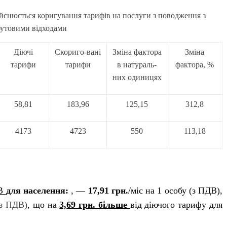
ійснюється коригування тарифів на послуги з
поводження з
утовими відходами
Діючі
Скориго-вані
Зміна фактора
Зміна
тарифи
тарифи
в натураль-
фактора, %
них одиницях
58,81
183,96
125,15
312,8
4173
4723
550
113,18
ПВ
для населення:
, —
17,91 грн.
/міс на 1 особу (з ПДВ),
з ПДВ)
, що на
3,69 грн. більше
від діючого тарифу для