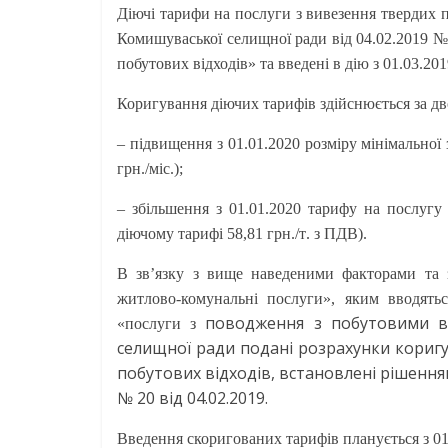
Діючі тарифи на послуги з вивезення твердих 
Комишуваської селищної ради від 04.02.2019 №
побутових відходів» та введені в дію з 01.03.201
Коригування діючих тарифів здійснюється за д
– підвищення з 01.0
1
.20
20
розміру
мінімальної 
грн./міс.);
– збільшення з 01.0
1
.20
20
тарифу
на
послугу 
діючому тарифі
58,81
грн./
т
.
з ПДВ
).
В зв’язку з вище наведеними факторами та 
житлово-комунальні послуги», яким вводятьс
поводження з побутовими в
«послуги з
селищної ради подані розрахунки кориг
побутових відходів
, встановлені рішенн
№ 20 від 04.02.2019.
Введення скоригованих тарифів планується з 01