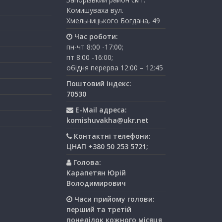
Комишуваха вул.
Хмельницького Богдана, 49
Час роботи:
пн-чт 8:00 -17:00;
пт 8:00 -16:00;
обідня перерва 12:00 – 12:45
Поштовий індекс:
70530
E-Mail адреса:
komishuvakha@ukr.net
Контактні телефони:
ЦНАП +380 50 253 5721;
Голова:
Карапетян Юрій
Володимирович
Часи прийому голови:
перший та третiй
понедiлок кожного мiсяця