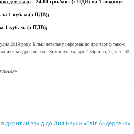
ною ділянкою
–
24,00 грн./міс. (
з ПДВ)
на 1 людину;
.
за 1 куб. м.(з ПДВ);
за 1 куб. м. (з ПДВ);
рудня 2019 року
. Більш детальну інформацію про тариф також
ик» за адресою: смт. Комишуваха, вул. Смірнова, 3., тел.. 60-
альник»
я відкритий захід до Дня Науки «Світ Андерсена»