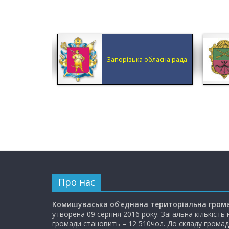
КА ОБЛАСНА
Запорізька обласна рада
ДМІНІСТРАЦІЯ
Про нас
Комишуваська об’єднана територіальна гром
утворена 09 серпня 2016 року. Загальна кількість
громади становить – 12 510чол. До складу громад