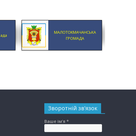
МАЛОТОКМАЧАНСЬКА
мада
ГРОМАДА
Зворотній зв’язок
Ваше ім'я *