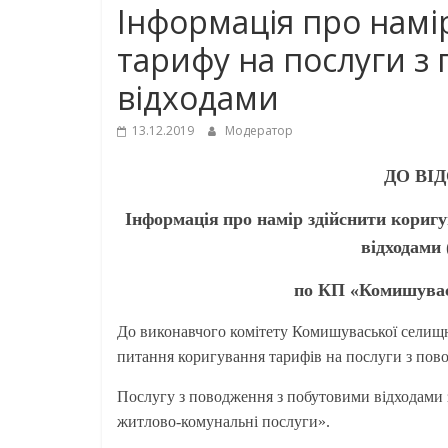
Інформація про намі
тарифу на послуги з
відходами
13.12.2019
Модератор
ДО ВІ
Інформація
про намір здійснити кориг
відходами 
по КП «Комишувас
До виконавчого комітету Комишуваської селищ
питання коригування тарифів на послуги з пов
Послугу з поводження з побутовими відходами 
житлово-комунальні послуги».