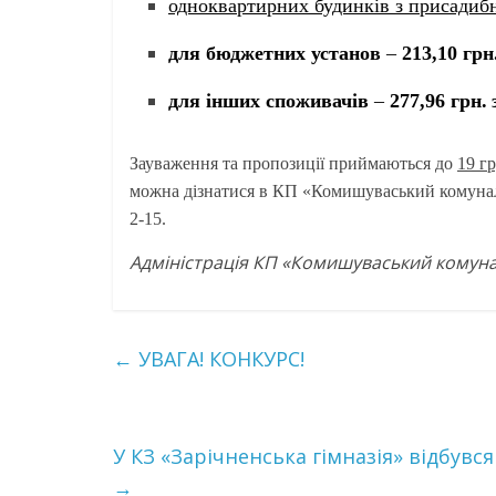
одноквартирних будинків з присадиб
для бюджетних установ
–
213,10 грн
для інших споживачів
–
277,96 грн.
Зауваження та пропозиції приймаються до
19 г
можна дізнатися в КП «Комишуваський комунальн
2-15.
Адміністрація КП «Комишуваський комун
←
УВАГА! КОНКУРС!
У КЗ «Зарічненська гімназія» відбувс
→