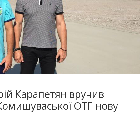
ій Карапетян вручив
1
1
1
1
1
1
1
1
1
1
1
1
1
1
1
1
2
2
2
1
1
1
2
2
2
1
2
1
2
1
1
2
1
2
2
1
1
2
1
2
2
1
2
1
2
1
1
3
1
3
1
3
2
2
1
2
3
1
3
3
1
2
3
1
1
2
3
1
2
2
1
3
1
2
3
3
2
2
1
3
1
1
2
3
1
3
2
3
1
2
3
1
2
1
1
2
4
2
1
4
2
4
3
1
3
2
3
1
4
2
4
1
4
2
3
1
4
2
2
1
3
1
4
2
3
3
2
4
2
1
3
1
4
4
3
1
3
2
4
2
2
3
1
4
2
4
3
1
4
2
3
1
1
4
2
3
2
2
3
5
1
3
2
5
3
5
1
4
2
4
3
1
4
2
5
3
5
1
2
5
1
3
1
4
2
5
3
3
2
4
2
5
1
3
1
4
4
3
5
1
3
2
4
2
5
5
1
4
2
4
3
5
1
3
3
1
4
2
5
3
5
1
1
4
2
5
3
1
4
2
2
5
1
3
1
4
3
3
4
6
2
4
3
6
1
4
6
2
5
3
5
1
1
4
2
5
3
6
1
4
6
2
3
6
2
4
2
5
1
3
6
1
4
4
3
5
1
3
6
2
4
2
5
5
1
4
6
2
4
3
5
1
3
6
6
2
5
3
5
1
4
6
2
4
1
4
2
5
3
6
1
4
6
2
2
5
1
3
6
1
4
2
5
3
3
6
2
4
2
5
4
4
Комишуваської ОТГ нову
6
8
4
6
2
2
5
8
3
6
8
4
7
2
5
7
3
3
6
2
4
7
2
5
8
3
6
8
4
5
8
4
6
2
4
7
3
5
8
3
6
6
2
5
7
3
5
8
4
6
2
4
7
7
3
6
8
4
6
2
5
7
3
5
8
8
4
7
2
5
7
3
6
8
4
6
2
3
6
2
4
7
2
5
8
3
6
8
4
4
7
3
5
8
3
6
2
4
7
2
5
5
8
4
6
2
4
7
6
6
7
9
5
7
3
3
6
9
4
7
9
5
8
3
6
8
4
4
7
3
5
8
3
6
9
4
7
9
5
6
9
5
7
3
5
8
4
6
9
4
7
7
3
6
8
4
6
9
5
7
3
5
8
8
4
7
9
5
7
3
6
8
4
6
9
9
5
8
3
6
8
4
7
9
5
7
3
4
7
3
5
8
3
6
9
4
7
9
5
5
8
4
6
9
4
7
3
5
8
3
6
6
9
5
7
3
5
8
7
7
10
10
10
10
10
10
10
10
10
10
10
10
10
10
10
10
8
6
8
4
4
7
5
8
6
9
4
7
9
5
5
8
4
6
9
4
7
5
8
6
7
6
8
4
6
9
5
7
5
8
8
4
7
9
5
7
6
8
4
6
9
9
5
8
6
8
4
7
9
5
7
6
9
4
7
9
5
8
6
8
4
5
8
4
6
9
4
7
5
8
6
6
9
5
7
5
8
4
6
9
4
7
7
6
8
4
6
9
8
8
11
11
11
10
10
10
11
11
11
10
11
10
11
10
10
11
10
11
11
10
10
11
10
11
11
10
11
10
11
10
9
7
9
5
5
8
6
9
7
5
8
6
6
9
5
7
5
8
6
9
7
8
7
9
5
7
6
8
6
9
9
5
8
6
8
7
9
5
7
6
9
7
9
5
8
6
8
7
5
8
6
9
7
9
5
6
9
5
7
5
8
6
9
7
7
6
8
6
9
5
7
5
8
8
7
9
5
7
9
9
10
12
10
12
10
12
11
11
10
11
12
10
12
12
10
11
12
10
10
11
12
10
11
11
10
12
10
11
12
12
11
11
10
12
10
10
11
12
10
12
11
12
10
11
12
10
11
10
10
8
6
6
9
7
8
6
9
7
7
6
8
6
9
7
8
9
8
6
8
7
9
7
6
9
7
9
8
6
8
7
8
6
9
7
9
8
6
9
7
8
6
7
6
8
6
9
7
8
8
7
9
7
6
8
6
9
9
8
6
8
11
13
11
10
13
11
13
12
10
12
11
12
10
13
11
13
10
13
11
12
10
13
11
11
10
12
10
13
11
12
12
11
13
11
10
12
10
13
13
12
10
12
11
13
11
11
12
10
13
11
13
12
10
13
11
12
10
10
13
11
12
11
11
9
7
7
8
9
7
8
8
7
9
7
8
9
9
7
9
8
8
7
8
9
7
9
8
9
7
8
9
7
8
9
7
8
7
9
7
8
9
9
8
8
7
9
7
9
7
9
13
15
11
13
12
15
10
13
15
11
14
12
14
10
10
13
11
14
12
15
10
13
15
11
12
15
11
13
11
14
10
12
15
10
13
13
12
14
10
12
15
11
13
11
14
14
10
13
15
11
13
12
14
10
12
15
15
11
14
12
14
10
13
15
11
13
10
13
11
14
12
15
10
13
15
11
11
14
10
12
15
10
13
11
14
12
12
15
11
13
11
14
13
13
9
9
9
9
9
9
9
9
9
9
9
9
9
9
9
9
14
16
12
14
10
10
13
16
11
14
16
12
15
10
13
15
11
11
14
10
12
15
10
13
16
11
14
16
12
13
16
12
14
10
12
15
11
13
16
11
14
14
10
13
15
11
13
16
12
14
10
12
15
15
11
14
16
12
14
10
13
15
11
13
16
16
12
15
10
13
15
11
14
16
12
14
10
11
14
10
12
15
10
13
16
11
14
16
12
12
15
11
13
16
11
14
10
12
15
10
13
13
16
12
14
10
12
15
14
14
15
17
13
15
11
11
14
17
12
15
17
13
16
11
14
16
12
12
15
11
13
16
11
14
17
12
15
17
13
14
17
13
15
11
13
16
12
14
17
12
15
15
11
14
16
12
14
17
13
15
11
13
16
16
12
15
17
13
15
11
14
16
12
14
17
17
13
16
11
14
16
12
15
17
13
15
11
12
15
11
13
16
11
14
17
12
15
17
13
13
16
12
14
17
12
15
11
13
16
11
14
14
17
13
15
11
13
16
15
15
16
18
14
16
12
12
15
18
13
16
18
14
17
12
15
17
13
13
16
12
14
17
12
15
18
13
16
18
14
15
18
14
16
12
14
17
13
15
18
13
16
16
12
15
17
13
15
18
14
16
12
14
17
17
13
16
18
14
16
12
15
17
13
15
18
18
14
17
12
15
17
13
16
18
14
16
12
13
16
12
14
17
12
15
18
13
16
18
14
14
17
13
15
18
13
16
12
14
17
12
15
15
18
14
16
12
14
17
16
16
17
19
15
17
13
13
16
19
14
17
19
15
18
13
16
18
14
14
17
13
15
18
13
16
19
14
17
19
15
16
19
15
17
13
15
18
14
16
19
14
17
17
13
16
18
14
16
19
15
17
13
15
18
18
14
17
19
15
17
13
16
18
14
16
19
19
15
18
13
16
18
14
17
19
15
17
13
14
17
13
15
18
13
16
19
14
17
19
15
15
18
14
16
19
14
17
13
15
18
13
16
16
19
15
17
13
15
18
17
17
18
20
16
18
14
14
17
20
15
18
20
16
19
14
17
19
15
15
18
14
16
19
14
17
20
15
18
20
16
17
20
16
18
14
16
19
15
17
20
15
18
18
14
17
19
15
17
20
16
18
14
16
19
19
15
18
20
16
18
14
17
19
15
17
20
20
16
19
14
17
19
15
18
20
16
18
14
15
18
14
16
19
14
17
20
15
18
20
16
16
19
15
17
20
15
18
14
16
19
14
17
17
20
16
18
14
16
19
18
18
20
22
18
20
16
16
19
22
17
20
22
18
21
16
19
21
17
17
20
16
18
21
16
19
22
17
20
22
18
19
22
18
20
16
18
21
17
19
22
17
20
20
16
19
21
17
19
22
18
20
16
18
21
21
17
20
22
18
20
16
19
21
17
19
22
22
18
21
16
19
21
17
20
22
18
20
16
17
20
16
18
21
16
19
22
17
20
22
18
18
21
17
19
22
17
20
16
18
21
16
19
19
22
18
20
16
18
21
20
20
21
23
19
21
17
17
20
23
18
21
23
19
22
17
20
22
18
18
21
17
19
22
17
20
23
18
21
23
19
20
23
19
21
17
19
22
18
20
23
18
21
21
17
20
22
18
20
23
19
21
17
19
22
22
18
21
23
19
21
17
20
22
18
20
23
23
19
22
17
20
22
18
21
23
19
21
17
18
21
17
19
22
17
20
23
18
21
23
19
19
22
18
20
23
18
21
17
19
22
17
20
20
23
19
21
17
19
22
21
21
22
24
20
22
18
18
21
24
19
22
24
20
23
18
21
23
19
19
22
18
20
23
18
21
24
19
22
24
20
21
24
20
22
18
20
23
19
21
24
19
22
22
18
21
23
19
21
24
20
22
18
20
23
23
19
22
24
20
22
18
21
23
19
21
24
24
20
23
18
21
23
19
22
24
20
22
18
19
22
18
20
23
18
21
24
19
22
24
20
20
23
19
21
24
19
22
18
20
23
18
21
21
24
20
22
18
20
23
22
22
23
25
21
23
19
19
22
25
20
23
25
21
24
19
22
24
20
20
23
19
21
24
19
22
25
20
23
25
21
22
25
21
23
19
21
24
20
22
25
20
23
23
19
22
24
20
22
25
21
23
19
21
24
24
20
23
25
21
23
19
22
24
20
22
25
25
21
24
19
22
24
20
23
25
21
23
19
20
23
19
21
24
19
22
25
20
23
25
21
21
24
20
22
25
20
23
19
21
24
19
22
22
25
21
23
19
21
24
23
23
24
26
22
24
20
20
23
26
21
24
26
22
25
20
23
25
21
21
24
20
22
25
20
23
26
21
24
26
22
23
26
22
24
20
22
25
21
23
26
21
24
24
20
23
25
21
23
26
22
24
20
22
25
25
21
24
26
22
24
20
23
25
21
23
26
26
22
25
20
23
25
21
24
26
22
24
20
21
24
20
22
25
20
23
26
21
24
26
22
22
25
21
23
26
21
24
20
22
25
20
23
23
26
22
24
20
22
25
24
24
25
27
23
25
21
21
24
27
22
25
27
23
26
21
24
26
22
22
25
21
23
26
21
24
27
22
25
27
23
24
27
23
25
21
23
26
22
24
27
22
25
25
21
24
26
22
24
27
23
25
21
23
26
26
22
25
27
23
25
21
24
26
22
24
27
27
23
26
21
24
26
22
25
27
23
25
21
22
25
21
23
26
21
24
27
22
25
27
23
23
26
22
24
27
22
25
21
23
26
21
24
24
27
23
25
21
23
26
25
25