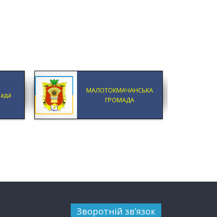
МАЛОТОКМАЧАНСЬКА
мада
ГРОМАДА
Зворотній зв’язок