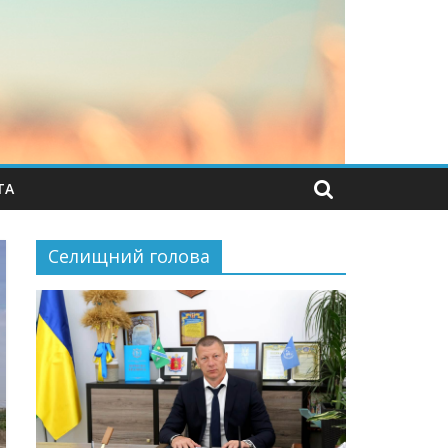
ТА
Селищний голова