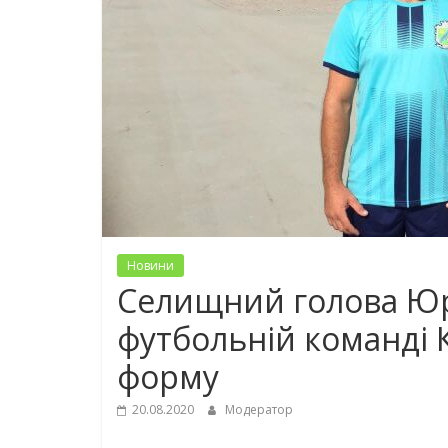
Новини
Селищний голова Юр
футбольній команді 
форму
20.08.2020
Модератор