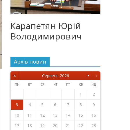
Карапетян Юрій
Володимирович
Архiв новин
<
>
Серпень 2026
▼
ПН
ВТ
СР
ЧТ
ПТ
СБ
НД
5
7
3
5
1
1
4
7
2
5
7
3
6
1
4
6
2
2
5
1
3
6
1
4
7
2
5
7
3
4
7
3
5
1
3
6
2
4
7
2
5
5
1
4
6
2
4
7
3
5
1
3
6
6
2
5
7
3
5
1
4
6
2
4
7
7
3
6
1
4
6
2
5
7
3
5
1
2
5
1
3
6
1
4
7
2
5
7
3
3
6
2
4
7
2
5
1
3
6
1
4
4
7
3
5
1
3
6
5
5
1
2
12
14
10
12
11
14
12
14
10
13
11
13
12
10
13
11
14
12
14
10
11
14
10
12
10
13
11
14
12
12
11
13
11
14
10
12
10
13
13
12
14
10
12
11
13
11
14
14
10
13
11
13
12
14
10
12
12
10
13
11
14
12
14
10
10
13
11
14
12
10
13
11
11
14
10
12
10
13
12
12
8
8
9
8
9
9
8
8
9
8
9
9
8
9
8
9
8
9
8
9
8
9
8
8
9
9
9
8
8
8
3
4
5
6
7
8
9
19
21
17
19
15
15
18
21
16
19
21
17
20
15
18
20
16
16
19
15
17
20
15
18
21
16
19
21
17
18
21
17
19
15
17
20
16
18
21
16
19
19
15
18
20
16
18
21
17
19
15
17
20
20
16
19
21
17
19
15
18
20
16
18
21
21
17
20
15
18
20
16
19
21
17
19
15
16
19
15
17
20
15
18
21
16
19
21
17
17
20
16
18
21
16
19
15
17
20
15
18
18
21
17
19
15
17
20
19
19
10
11
12
13
14
15
16
26
28
24
26
22
22
25
28
23
26
28
24
27
22
25
27
23
23
26
22
24
27
22
25
28
23
26
28
24
25
28
24
26
22
24
27
23
25
28
23
26
26
22
25
27
23
25
28
24
26
22
24
27
27
23
26
28
24
26
22
25
27
23
25
28
28
24
27
22
25
27
23
26
28
24
26
22
23
26
22
24
27
22
25
28
23
26
28
24
24
27
23
25
28
23
26
22
24
27
22
25
25
28
24
26
22
24
27
26
26
17
18
19
20
21
22
23