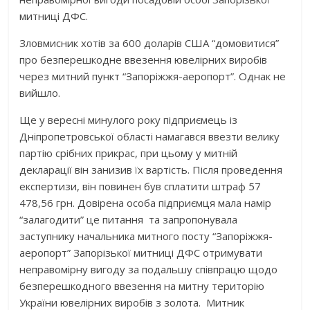
митниці ДФС.
Зловмисник хотів за 600 доларів США “домовитися”
про безперешкодне ввезення ювелірних виробів
через митний пункт “Запоріжжя-аеропорт”. Однак не
вийшло.
Ще у вересні минулого року підприємець із
Дніпропетровської області намагався ввезти велику
партію срібних прикрас, при цьому у митній
декларації він занизив їх вартість. Після проведення
експертизи, він повинен був сплатити штраф 57
478,56 грн. Довірена особа підприємця мала намір
“залагодити” це питання та запропонувала
заступнику начальника митного посту “Запоріжжя-
аеропорт” Запорізької митниці ДФС отримувати
неправомірну вигоду за подальшу співпрацю щодо
безперешкодного ввезення на митну територію
України ювелірних виробів з золота. Митник