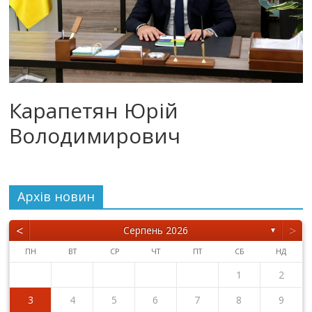
Карапетян Юрій
Володимирович
Архiв новин
<
>
Серпень 2026
▼
ПН
ВТ
СР
ЧТ
ПТ
СБ
НД
1
2
3
4
5
6
7
8
9