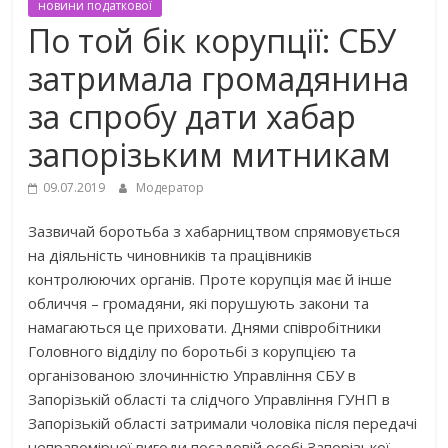
новини податкової
По той бік корупції: СБУ
затримала громадянина
за спробу дати хабар
запорізьким митникам
09.07.2019
Модератор
Зазвичай боротьба з хабарництвом спрямовується
на діяльність чиновників та працівників
контролюючих органів. Проте корупція має й інше
обличчя – громадяни, які порушують закони та
намагаються це приховати. Днями співробітники
Головного відділу по боротьбі з корупцією та
організованою злочинністю Управління СБУ в
Запорізькій області та слідчого Управління ГУНП в
Запорізькій області затримали чоловіка після передачі
неправомірної вигоди посадовій особі Запорізької