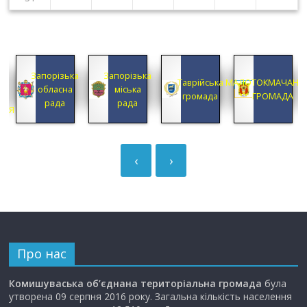
КА
Запорізька
Запорізька
А
Таврійська
МАЛОТОКМАЧАНС
обласна
міська
А
громада
ГРОМАДА
рада
рада
ЦІЯ
‹
›
Про нас
Комишуваська об’єднана територіальна громада
була
утворена 09 серпня 2016 року. Загальна кількість населення