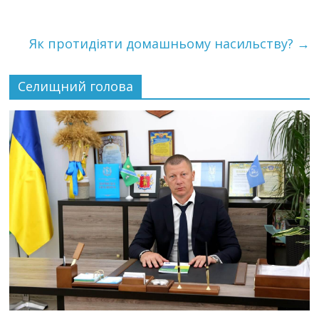
Як протидіяти домашньому насильству?
→
Селищний голова