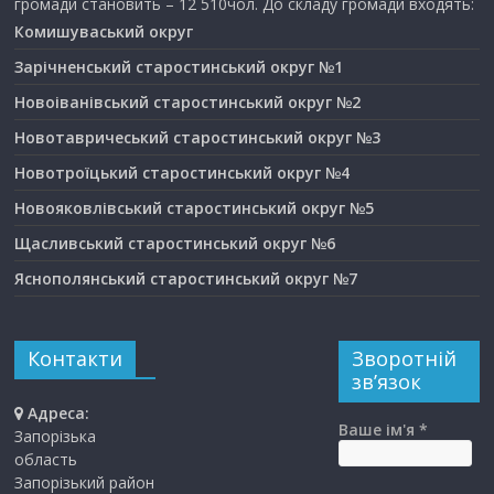
громади становить – 12 510чол. До складу громади входять:
Комишуваський округ
Зарічненський старостинський округ №1
Новоіванівський старостинський округ №2
Новотавричеський старостинський округ №3
Новотроїцький старостинський округ №4
Новояковлівський старостинський округ №5
Щасливський старостинський округ №6
Яснополянський старостинський округ №7
Контакти
Зворотній
зв’язок
Адреса:
Ваше ім'я *
Запорізька
область
Запорізький район