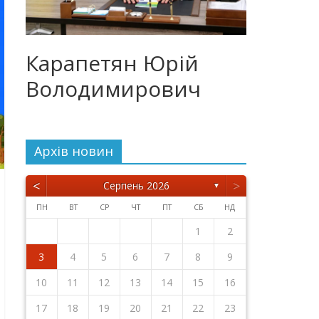
Карапетян Юрій
Володимирович
Архiв новин
<
>
Серпень 2026
▼
ПН
ВТ
СР
ЧТ
ПТ
СБ
НД
5
7
3
5
1
1
4
7
2
5
7
3
6
1
4
6
2
2
5
1
3
6
1
4
7
2
5
7
3
4
7
3
5
1
3
6
2
4
7
2
5
5
1
4
6
2
4
7
3
5
1
3
6
6
2
5
7
3
5
1
4
6
2
4
7
7
3
6
1
4
6
2
5
7
3
5
1
2
5
1
3
6
1
4
7
2
5
7
3
3
6
2
4
7
2
5
1
3
6
1
4
4
7
3
5
1
3
6
5
5
1
2
12
14
10
12
11
14
12
14
10
13
11
13
12
10
13
11
14
12
14
10
11
14
10
12
10
13
11
14
12
12
11
13
11
14
10
12
10
13
13
12
14
10
12
11
13
11
14
14
10
13
11
13
12
14
10
12
12
10
13
11
14
12
14
10
10
13
11
14
12
10
13
11
11
14
10
12
10
13
12
12
8
8
9
8
9
9
8
8
9
8
9
9
8
9
8
9
8
9
8
9
8
9
8
8
9
9
9
8
8
8
3
4
5
6
7
8
9
19
21
17
19
15
15
18
21
16
19
21
17
20
15
18
20
16
16
19
15
17
20
15
18
21
16
19
21
17
18
21
17
19
15
17
20
16
18
21
16
19
19
15
18
20
16
18
21
17
19
15
17
20
20
16
19
21
17
19
15
18
20
16
18
21
21
17
20
15
18
20
16
19
21
17
19
15
16
19
15
17
20
15
18
21
16
19
21
17
17
20
16
18
21
16
19
15
17
20
15
18
18
21
17
19
15
17
20
19
19
10
11
12
13
14
15
16
26
28
24
26
22
22
25
28
23
26
28
24
27
22
25
27
23
23
26
22
24
27
22
25
28
23
26
28
24
25
28
24
26
22
24
27
23
25
28
23
26
26
22
25
27
23
25
28
24
26
22
24
27
27
23
26
28
24
26
22
25
27
23
25
28
28
24
27
22
25
27
23
26
28
24
26
22
23
26
22
24
27
22
25
28
23
26
28
24
24
27
23
25
28
23
26
22
24
27
22
25
25
28
24
26
22
24
27
26
26
17
18
19
20
21
22
23