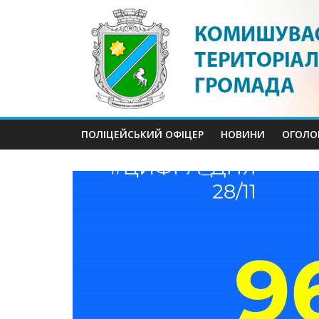
Skip
to
content
ПОЛІЦЕЙСЬКИЙ ОФІЦЕР
НОВИНИ
ОГОЛО