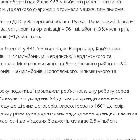
ької області надійшло 967 мільйонів гривень плати за
27
29
25
27
23
23
26
29
24
27
29
25
28
23
26
28
24
24
27
23
25
28
23
26
29
24
27
29
25
26
29
25
27
23
25
28
24
26
29
24
27
27
23
26
28
24
26
29
25
27
23
25
28
28
24
27
29
25
27
23
26
28
24
26
29
25
28
23
26
28
24
27
29
25
27
23
24
27
23
25
28
23
26
29
24
27
29
25
25
28
24
26
29
24
27
23
25
28
23
26
26
29
25
27
23
25
28
27
27
28
30
26
28
24
24
27
30
25
28
30
26
29
24
27
29
25
25
28
24
26
29
24
27
30
25
28
30
26
27
30
26
28
24
26
29
25
27
30
25
28
28
24
27
29
25
27
30
26
28
24
26
29
25
28
30
26
28
24
27
29
25
27
30
26
29
24
27
29
25
28
30
26
28
24
25
28
24
26
29
24
27
30
25
28
30
26
26
29
25
27
30
25
28
24
26
29
24
27
27
30
26
28
24
26
29
28
28
29
27
29
25
25
28
31
26
29
27
30
25
28
30
26
26
29
25
27
30
25
28
31
26
29
27
28
31
27
29
25
27
30
26
28
31
26
29
25
28
30
26
28
31
27
29
25
27
30
26
29
27
29
25
28
30
26
28
31
27
30
25
28
30
26
29
27
29
25
26
29
25
27
30
25
28
31
26
29
27
27
30
26
28
31
26
29
25
27
30
25
28
28
31
27
29
25
27
30
29
30
28
30
26
26
29
27
30
28
31
26
29
27
27
30
26
28
31
26
29
27
30
28
29
28
30
26
28
31
27
29
27
30
26
29
27
29
28
30
26
28
31
27
30
28
30
26
29
27
29
28
31
26
29
27
30
28
30
26
27
30
26
28
31
26
29
27
30
28
28
31
27
29
27
30
26
28
31
26
29
28
30
26
28
31
30
31
29
27
27
30
28
31
29
27
30
28
28
31
27
29
27
30
28
31
29
29
27
29
28
30
28
31
27
30
28
30
29
27
29
28
31
29
27
30
28
30
29
27
30
28
31
29
27
28
31
27
29
27
30
28
31
29
28
30
28
31
27
29
27
30
29
27
29
31
30
28
28
31
29
30
28
31
29
28
30
28
31
29
30
30
28
30
29
29
28
31
29
30
28
30
29
30
28
31
29
30
28
31
29
30
28
29
28
30
28
31
29
30
29
29
28
30
28
31
30
28
30
рік. Додатково скарбниці отримали майже 38 мільйонів.
30
30
31
30
30
30
31
30
31
30
31
30
31
30
31
30
30
30
31
30
30
30
31
31
31
31
31
31
31
31
31
31
ління ДПС у Запорізькій області Руслан Рачинський, більшу
, установи та організації – 761 мільйон (+36,4 млн грн),
ів (+1,3 млн грн).
о бюджету 331,6 мільйона, м. Енергодар, Кам’янсько-
в – 122 мільйони, м. Бердянськ, Бердянського та
тополь, Мелітопольського та Веселівського районів – 84
нів – 66 мільйонів, Пологівського, Більмацького та
року податківці проводили роз’яснювальну роботу серед
. У результаті укладено 94 договори оренди земельних
году до діючих договорів, зареєстровано 1601 договір
цьому річна сума додаткових надходжень орендної плати за
ласності до місцевих бюджетів складає 2,5 мільйона