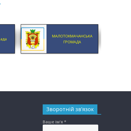
→
МАЛОТОКМАЧАНСЬКА
мада
ГРОМАДА
Зворотній зв’язок
Ваше ім'я *