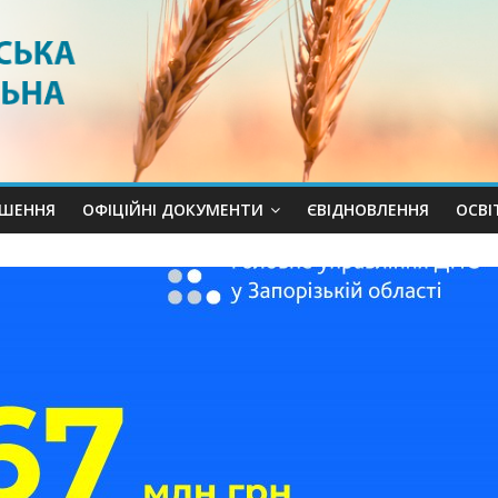
ШЕННЯ
ОФІЦІЙНІ ДОКУМЕНТИ
ЄВІДНОВЛЕННЯ
ОСВI