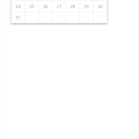
31
29
30
31
29
30
29
29
30
31
31
29
30
30
29
30
31
29
30
31
29
30
31
29
30
31
29
29
29
30
31
30
30
29
29
31
29
24
25
26
27
28
29
30
31