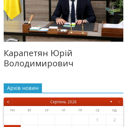
Карапетян Юрій
Володимирович
Архiв новин
<
>
Серпень 2026
▼
ПН
ВТ
СР
ЧТ
ПТ
СБ
НД
1
2