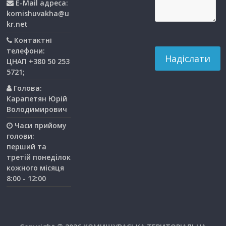
E-Mail адреса:
komishuvakha@u
kr.net
Контактні
телефони:
ЦНАП +380 50 253
5721;
Голова:
Карапетян Юрій
Володимирович
Часи прийому
голови:
перший та
третiй понедiлок
кожного мiсяця
8:00 - 12:00