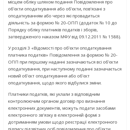
місцем обліку шляхом подання Повідомлення про
об’єкти оподаткування або об’єкти, пов’язані з
оподаткуванням або через які провадиться
діяльність за формою № 20-ОПП (додаток № 10 до
Порядку обліку платників податків і зборів,
затвердженого наказом МФУ від 09.12.2011 № 1588).
У розділі 3 «Відомості про об’єкти оподаткування
платника податків» Повідомлення за формою № 20-
ОПП при першому наданні зазначаються всі об’єкти
оподаткування, при наступному поданні зазначається
новий об’єкт оподаткування або об’єкт
оподаткування, щодо якого відбулися зміни.
Платники податків, які уклали з відповідним
контролюючим органом договір про визнання
електронних документів, можуть подати засобами
електронного зв’язку в електронній формі з
дотриманням умови щодо реєстрації електронного
підпису підзвітних осіб повідомлення про об’єкти