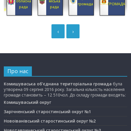
обласна
міська
А
громада
ГРОМАДА
рада
рада
ЦІЯ
‹
›
Про нас
Комишуваська об’єднана територіальна громада
була
утворена 09 серпня 2016 року. Загальна кількість населення
громади становить – 12 510чол. До складу громади входять:
Комишуваський округ
Зарічненський старостинський округ №1
Новоіванівський старостинський округ №2
Новотавричеський старостинський округ №3