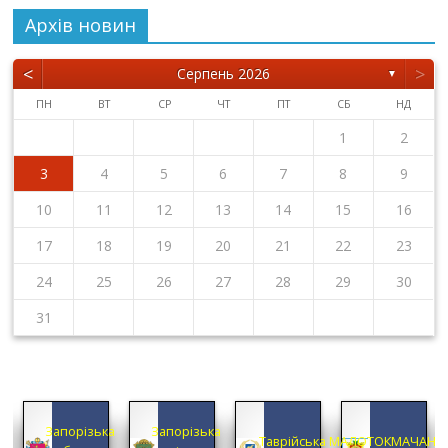
Архiв новин
<
>
Серпень 2026
▼
ПН
ВТ
СР
ЧТ
ПТ
СБ
НД
1
2
3
4
5
6
7
8
9
10
11
12
13
14
15
16
17
18
19
20
21
22
23
24
25
26
27
28
29
30
31
КА
Запорізька
Запорізька
А
Таврійська
МАЛОТОКМАЧАНС