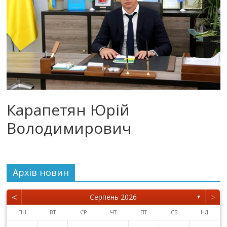
Карапетян Юрій
Володимирович
Архiв новин
<
>
Серпень 2026
▼
ПН
ВТ
СР
ЧТ
ПТ
СБ
НД