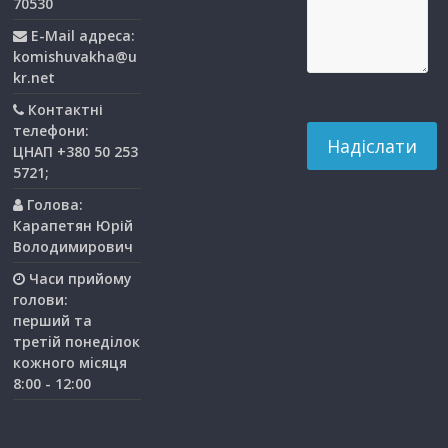
70530
E-Mail адреса:
komishuvakha@u
kr.net
Контактні
телефони:
ЦНАП +380 50 253
5721;
Голова:
Карапетян Юрій
Володимирович
Часи прийому
голови:
перший та
третiй понедiлок
кожного мiсяця
8:00 - 12:00