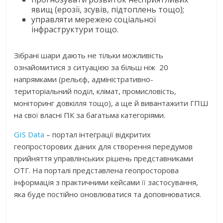
явищ (ерозії, зсувів, підтоплень тощо);
управляти мережею соціальної
інфраструктури тощо.
Зібрані шари дають не тільки можливість
ознайомитися з ситуацією за більш ніж 20
напрямками (рельєф, адміністративно-
територіальний поділ, клімат, промисловість,
моніторинг довкілля тощо), а ще й вивантажити ГПШ
на свої власні ПК за багатьма категоріями.
GIS Data
– портал інтеграції відкритих
геопросторових даних для створення передумов
прийняття управлінських рішень представниками
ОТГ. На порталі представлена геопросторова
інформація з практичними кейсами її застосування,
яка буде постійно оновлюватися та доповнюватися.