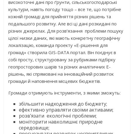
високоточні дані про ґрунти, сільськогосподарські
культури, навіть погоду тощо – все те, що потрібне
кожній громаді для прийняття різних рішень та
подальшого розвитку. Але всі ці дані розкидані по
різних джерелах. Для розв’язання проблеми пошуку
цілої низки даних, які мають конкретну географічну
локалізацію, команда проекту «Е-рішення для
громад» створила GIS-DATA портал. Він поєднує в
собі просту, структуровану за рубриками підбірку
геопросторових шарів та різних аналітичних Е-
рішень, які спрямовані на інноваційний розвиток
громади й наповнення місцевих бюджетів.
Громади отримують інструменти, з якими зможуть:
збільшити надходження до бюджету;
ефективно управляти своїми активами;
розв’язати екологічні проблеми;
моніторити навколишнє природне
середовище;
прогнозувати розвиток несприятливих